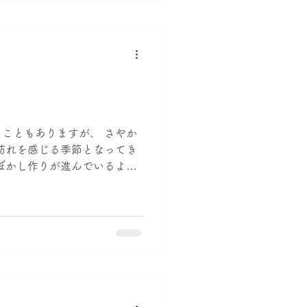
こともありますが、 さやか
訪れを感じる季節となってき
ぼかし作りが進んでいるよう
みんなの畑へ。 一人ではでき
もちろんのこと、...