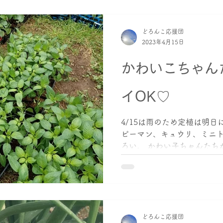
どろんこ応援団
2023年4月15日
かわいこちゃん
イOK♡
4/15は雨のため定植は明日
ピーマン、キュウリ、ミニ
ろい。 かわい子ちゃんたち
そうです おとなのどろんこ
どろんこ応援団