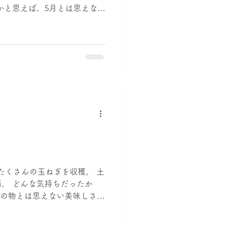
かと思えば、5月とは思えない
ラスの被害があったりで枯れ
。 しかし！ 皆さんの...
でたくさんの玉ねぎを収穫。 土
、 どんな気持ちだったか
世の物とは思えない美味しさだ
✧♡ 後日、先週定植した苗が
うニュースも飛び込んできま