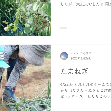
したが、大丈夫でした☺ 雨
暑い日差しがあったり、カ
てしまったものもあるようです
どろんこ応援団
2023年4月26日
たまねぎ
4/22㈯ それぞれのチーム
から出てきた玉ねぎとご対面
な？♪ ローストしたらこの
ったそうです (◍＞◡＜◍)
カラスに引き抜かれるとい