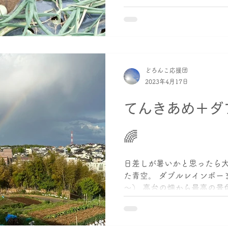
した。...
どろんこ応援団
2023年4月17日
てんきあめ＋ダ
🌈
日差しが暑いかと思ったら大
た青空。 ダブルレインボー
～） 高台の畑から最高の景
コミュニケーションをとり、
畝、 植え付け、支柱立て、
ていて...