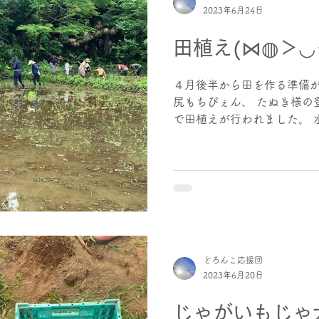
2023年6月24日
田植え(⋈◍＞◡
４月後半から田を作る準備が
尻もちぴぇん、 たぬき様の
で田植えが行われました。 
ていくときの感触、楽しいで
ャッチしてくれているでしょう
どろんこ応援団
2023年6月20日
じゃがいもじゃ