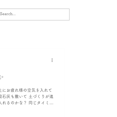
✨
土にお疲れ様の空気を入れて
殻石灰も撒いて 土づくりが進
入れるのかな？ 同じタイミン
と聞けますよぉ😎 こんなロケ
苗の準備も整って...