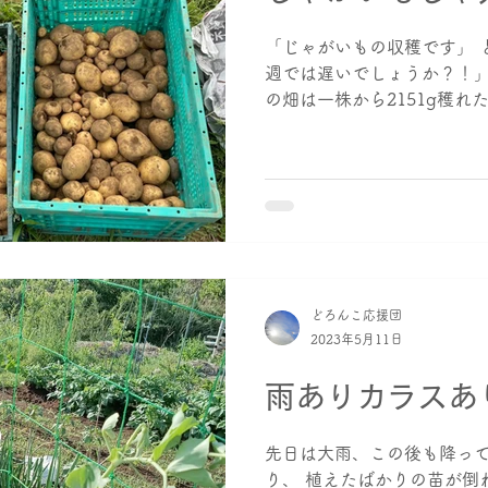
「じゃがいもの収穫です」 
週では遅いでしょうか？！」
の畑は一株から2151g穫れた
つも賑やかです。 収穫量は
酵母菌すげーーっ...
どろんこ応援団
2023年5月11日
雨ありカラスあ
先日は大雨、この後も降って
り、 植えたばかりの苗が倒