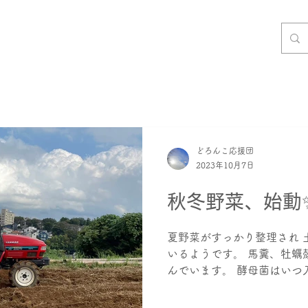
どろんこ応援団
2023年10月7日
秋冬野菜、始動
夏野菜がすっかり整理され 
いるようです。 馬糞、牡蠣
んでいます。 酵母菌はいつ
グでしょうか？ 現地に行く
ーションって ありですか。 