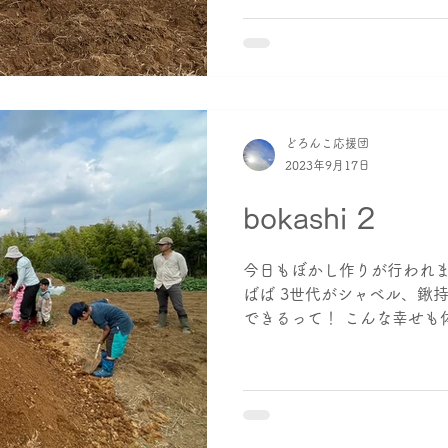
どろんこ応援団
2023年9月17日
bokashi 2
今日もぼかし作りが行われま
ばば 3世代がシャベル、鍬
できるって！ こんな幸せも体
この重さ、軽さ たくさんす
できる喜び 会うたびに、 見る