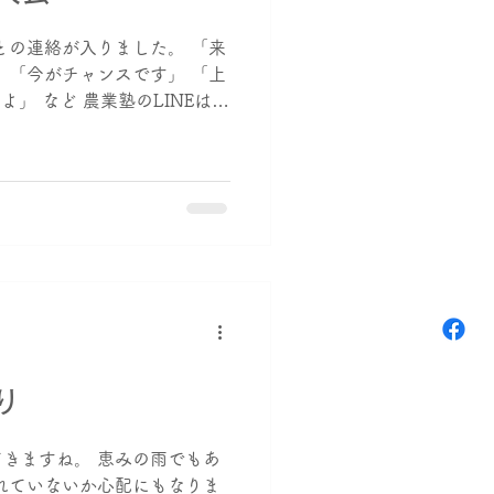
との連絡が入りました。 「来
 「今がチャンスです」 「上
よ」 など 農業塾のLINEはい
どのチームもたくさん！ 人参
り
きますね。 恵みの雨でもあ
れていないか心配にもなりま