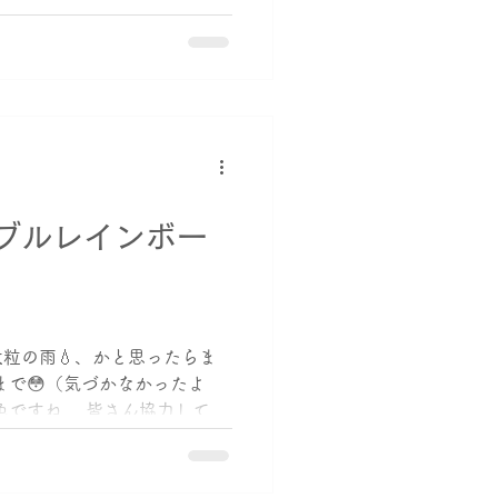
ブルレインボー
粒の雨💧、かと思ったらま
まで😳（気づかなかったよ
色ですね。 皆さん協力して
 一生懸命たがやして、平
あんどんたて 次々とこなされ