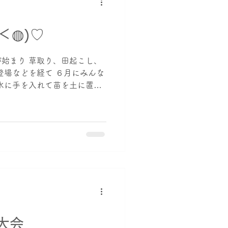
＜◍)♡
始まり 草取り、田起こし、
登場などを経て ６月にみんな
水に手を入れて苗を土に置い
すよね♡ 大地もしっかりキ
。 田起こし 草取り...
大会