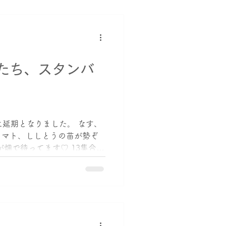
たち、スタンバ
に延期となりました。 なす、
トマト、ししとうの苗が勢ぞ
が畑で待ってます♡ 13集合だ
遊び、楽しんでくださいね✨