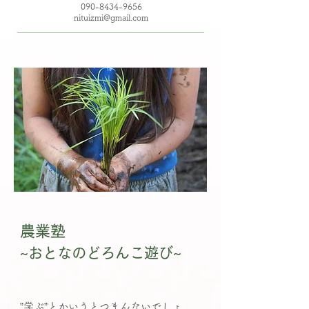
090-8434-9656
nituizmi@gmail.com
農業塾
​~おとなのどろんこ遊び~
”学ぶ”とかいうとつまんないでしょ。