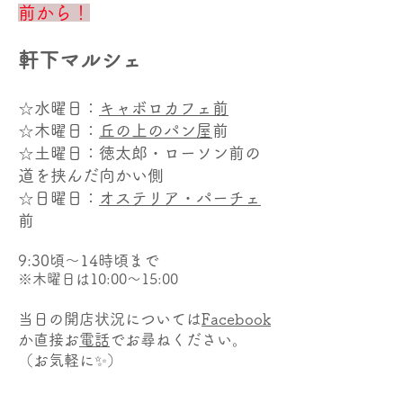
前から！
軒下マルシェ
☆水曜日：
キャボロカフェ前
☆木曜日：
丘の上のパン屋
前
☆土曜日：徳太郎・ローソン前の
道を挟んだ向かい側
☆日曜日：
オステリア・パーチェ
前
9:30頃～14時頃
まで
※木曜日は10:00～15:00​
当日の開店状況については
Facebook
か直接お
電話
でお尋ねください。
（お気軽に✨）